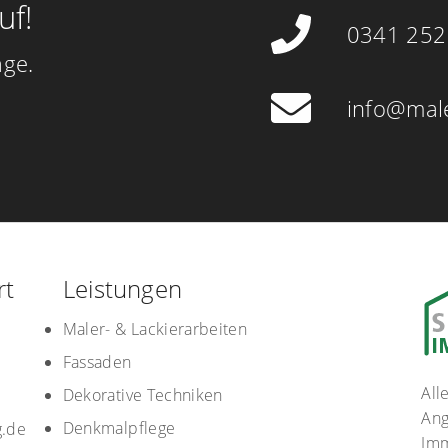
uf!
0341 25
age.
info@maler
rt
Leistungen
Maler- & Lackierarbeiten
Fassaden
All
Dekorative Techniken
Ang
Denkmalpflege
g.de
Imm