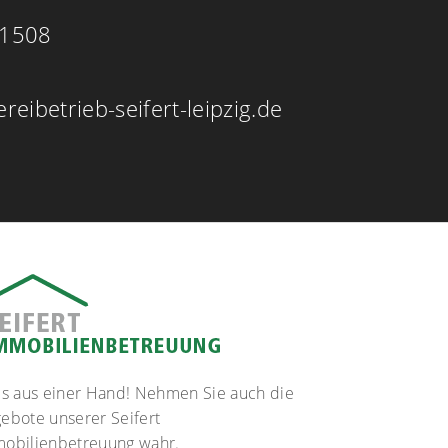
21508
eibetrieb-seifert-leipzig.de
es aus einer Hand! Nehmen Sie auch die
ebote unserer Seifert
obilienbetreuung wahr.