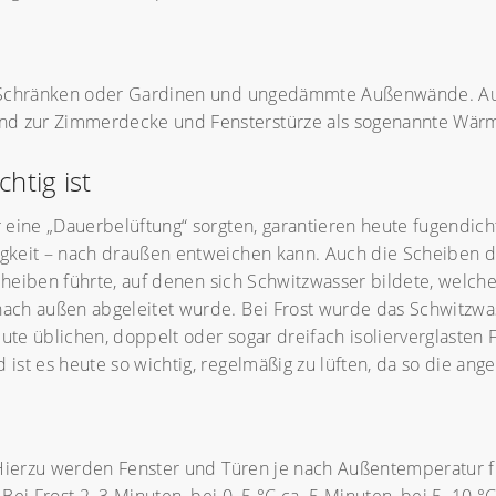
er Schränken oder Gardinen und ungedämmte Außenwände. 
d zur Zimmerdecke und Fensterstürze als sogenannte Wär
htig ist
eine „Dauerbelüftung“ sorgten, garantieren heute fugendicht
keit – nach draußen entweichen kann. Auch die Scheiben de
Scheiben führte, auf denen sich Schwitzwasser bildete, welc
ch außen abgeleitet wurde. Bei Frost wurde das Schwitzwas
ute üblichen, doppelt oder sogar dreifach isolierverglasten F
st es heute so wichtig, regelmäßig zu lüften, da so die ange
 Hierzu werden Fenster und Türen je nach Außentemperatur fü