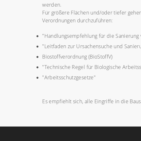
werden.
Für größere Flächen und/oder tiefer gehe
Verordnungen durchzuführen:
"Handlungsempfehlung für die Sanierung
"Leitfaden zur Ursachensuche und Sani
Biostoffverordnung (BioStoffV)
"Technische Regel für Biologische Arbeits
"Arbeitsschutzgesetze"
Es empfiehlt sich, alle Eingriffe in die Ba