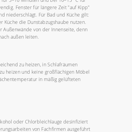
°C für 5–10 Minuten und bei 10–15 °C für
ndig. Fenster für längere Zeit "auf Kipp"
nd niederschlägt. Für Bad und Küche gilt:
der Küche die Dunstabzugshaube nutzen.
 der Außenwände von der Innenseite, denn
nach außen leiten.
reichend zu heizen, in Schlafräumen
 zu heizen und keine großflächigen Möbel
lächentemperatur in mäßig gelüfteten
kohol oder Chlorbleichlauge desinfiziert
erungsarbeiten von Fachfirmen ausgeführt