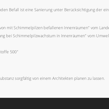
nden Befall ist eine Sanierung unter Berücksichtigung der e
 von mit Schimmelpilzen befallenen Innenräumen" vom La
erung bei Schimmelpilzwachstum in Innenräumen" vom Umwe
stoffe 500"
usubstanz sorgfältig von einem Architekten planen zu lassen.