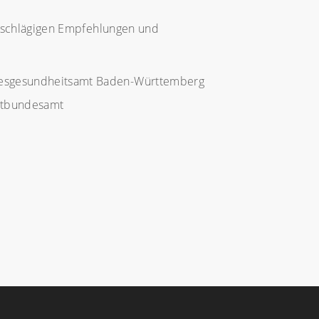
inschlägigen Empfehlungen und
ndesgesundheitsamt Baden-Württemberg
ltbundesamt