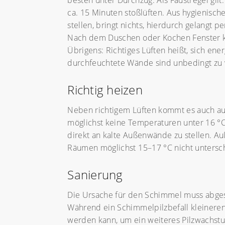
besten unter Durchzug. Als Faustregel gilt
ca. 15 Minuten stoßlüften. Aus hygienisch
stellen, bringt nichts, hierdurch gelangt
Nach dem Duschen oder Kochen Fenster kur
Übrigens: Richtiges Lüften heißt, sich en
durchfeuchtete Wände sind unbedingt zu ve
Richtig heizen
Neben richtigem Lüften kommt es auch auf 
möglichst keine Temperaturen unter 16 °C
direkt an kalte Außenwände zu stellen. A
Räumen möglichst 15–17 °C nicht untersch
Sanierung
Die Ursache für den Schimmel muss abges
Während ein Schimmelpilzbefall kleineren 
werden kann, um ein weiteres Pilzwachstu