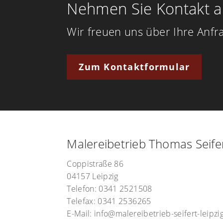
Nehmen Sie Kontakt a
Wir freuen uns über Ihre Anfr
Zum Kontaktformular
Malereibetrieb Thomas Seife
Coppistraße 86
04157 Leipzig
Telefon:
0341 2521508
Telefax: 0341 2536265
E-Mail:
info@malereibetrieb-seifert-leipzi