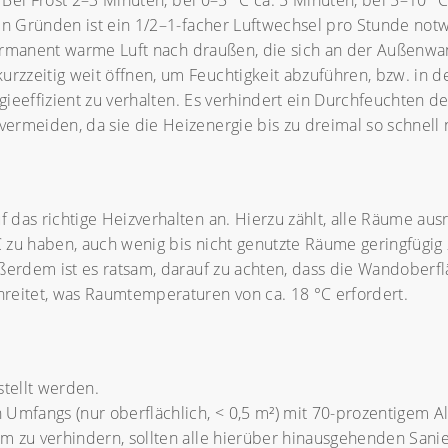
: Bei Frost 2–3 Minuten, bei 0–5 °C ca. 5 Minuten, bei 5–10 
en Gründen ist ein 1/2–1-facher Luftwechsel pro Stunde notwe
 permanent warme Luft nach draußen, die sich an der Außenwa
zzeitig weit öffnen, um Feuchtigkeit abzuführen, bzw. in 
ergieeffizient zu verhalten. Es verhindert ein Durchfeuchten
rmeiden, da sie die Heizenergie bis zu dreimal so schnell 
das richtige Heizverhalten an. Hierzu zählt, alle Räume aus
 zu haben, auch wenig bis nicht genutzte Räume geringfügig
ußerdem ist es ratsam, darauf zu achten, dass die Wandoberf
reitet, was Raumtemperaturen von ca. 18 °C erfordert.
tellt werden.
Umfangs (nur oberflächlich, < 0,5 m²) mit 70-prozentigem Al
m zu verhindern, sollten alle hierüber hinausgehenden Sani